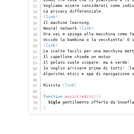
Vogliamo essere considerati come indi
(
link
)
Il machine learning

Neural network 
(
link
)
Ora vai e spiega alla macchina come f
Uccido la bambina o la vecchietta
?
 O 
(
link
)
Le scelte facili per una macchina met
Il capellone chiede un mutuo

Il pelato vuole scopare
,
 ma è verde
!
Io voglio arrivare prima di tutti
!
(
l
Algoritmi etici e app di navigazione s
Rivista 
(
link
)
function
musicCredits
(
)
{
Sigla
 gentilmente offerta da Snowfl
}