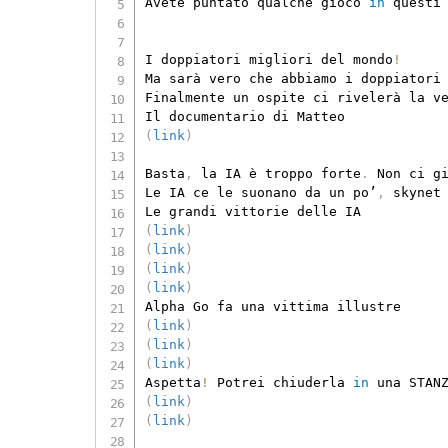
Avete puntato qualche gioco 
in
 questi
I doppiatori migliori del mondo
!
Ma sarà vero che abbiamo i doppiatori
Finalmente un ospite ci rivelerà la v
(
link
)
Basta
,
 la IA è troppo forte
.
 Non ci g
Le IA ce le suonano da un po’
,
 skynet
(
link
)
(
link
)
(
link
)
(
link
)
(
link
)
(
link
)
(
link
)
Aspetta
!
 Potrei chiuderla 
in
 una STAN
(
link
)
(
link
)