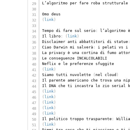
L’algoritmo per fare roba strutturale 
(
link
)
Tempo di fare sul serio
:
 l’algoritmo 
Il libro
:
(
link
)
Disclaimer anti abbattitori di statue
Ciao Darwin mi salverà
:
 i pelati vs i
La privacy è una cortina di fumo atto
Le conseguenze INCALCOLABILI

(
link
)
Siamo tutti nuvolette 
(
nel cloud
)
Il parente americano che trova una ni
Il DNA che ti incastra lo zio serial 
(
link
)
(
link
)
(
link
)
(
link
)
(
link
)
Il politico troppo trasparente
:
(
link
)
Dimmi tre cose che ti piacciono e ti 