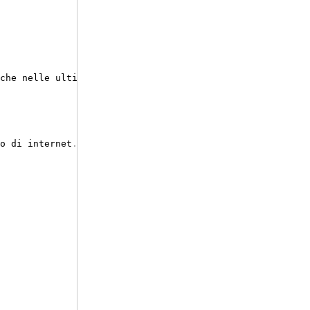
o di internet
.
 Alcuni contenuti che ti cambieranno la vi