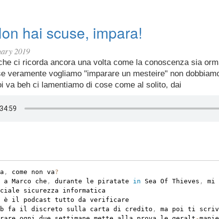
on hai scuse, impara!
uary 2019
che ci ricorda ancora una volta come la conoscenza sia orma
e veramente vogliamo "imparare un mesteire" non dobbiamo
Poi va beh ci lamentiamo di cose come al solito, dai
a
,
 come non va
?
 a Marco che
,
 durante le piratate 
in
 Sea Of Thieves
,
 mi 
ciale sicurezza informatica

 è il podcast tutto da verificare

b fa il discreto sulla carta di credito
,
 ma poi ti scriv
rare ogni due settimane mette alla prova le geralt
-
manie
