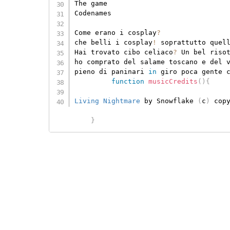
The game

Codenames

Come erano i cosplay
?
che belli i cosplay
!
 soprattutto quel
Hai trovato cibo celiaco
?
 Un bel riso
ho comprato del salame toscano e del v
pieno di paninari 
in
 giro poca gente 
function
musicCredits
(
)
{
Living Nightmare
 by Snowflake 
(
c
)
 cop
}