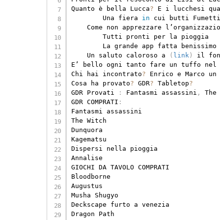
Quanto è bella Lucca
?
 E i lucchesi qu
        Una fiera 
in
 cui butti Fumett
    Come non apprezzare l’organizzazi
        Tutti pronti per la pioggia

        La grande app fatta benissimo
    Un saluto caloroso a 
(
link
)
 il fon
E’ bello ogni tanto fare un tuffo nel
Chi hai incontrato
?
 Enrico e Marco un 
Cosa ha provato
?
 GDR
?
 Tabletop
?
GDR Provati 
:
 Fantasmi assassini
,
 The
GDR COMPRATI
:
Fantasmi assassini

The Witch

Dunquora

Kagematsu

Dispersi nella pioggia

Annalise

GIOCHI DA TAVOLO COMPRATI

Bloodborne

Augustus

Musha Shugyo

Deckscape furto a venezia

Dragon Path
