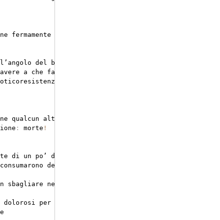
ne fermamente alla diffusione della festa di halloween
,
 
l’angolo del buon dottore
:
avere a che fare
.
 Orripilanti e pustolose avvisaglie del
oticoresistenza 
(
in
 breve
,
 rimando alla puntata dedicata
ne qualcun altro pronto
:
ione
:
 morte
!
te di un po’ di stregoneria
...
consumarono delitti atroci dove le vite venivano spezzat
n sbagliare nella scelta

 dolorosi per interrogare un sospettato


