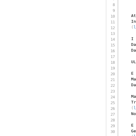
    At
    In
(
l
    I 
    Da
    Da
    UL
    E 
    Ma
    Da
    Ma
    Tr
(
l
    No
    E 
    Ge