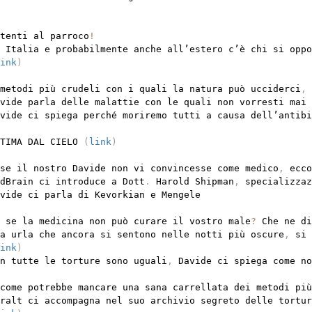
tenti al parroco
!
 Italia e probabilmente anche all’estero c’è chi si oppo
ink
)
metodi più crudeli con i quali la natura può ucciderci
,
 
vide parla delle malattie con le quali non vorresti mai 
vide ci spiega perché moriremo tutti a causa dell’antibi
TIMA DAL CIELO 
(
link
)
se il nostro Davide non vi convincesse come medico
,
 ecco
dBrain ci introduce a Dott
.
 Harold Shipman
,
 specializzaz
vide ci parla di Kevorkian e Mengele

 se la medicina non può curare il vostro male
?
 Che ne di
a urla che ancora si sentono nelle notti più oscure
,
 si 
ink
)
n tutte le torture sono uguali
,
 Davide ci spiega come no
come potrebbe mancare una sana carrellata dei metodi più
ralt ci accompagna nel suo archivio segreto delle torture