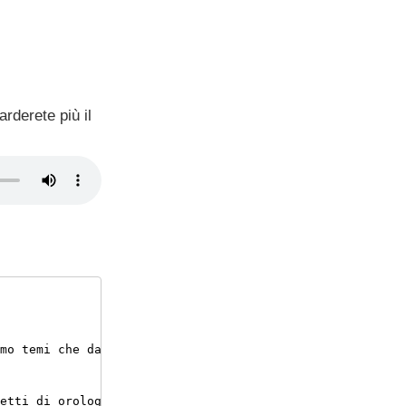
rderete più il
mo temi che davvero non vorreste conoscere
,
 particolari 
etti di orologio
.