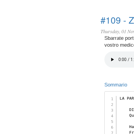
#109 - Z
Thursday, 01 No
Sbarrate port
vostro medico
Sommario
LA PAR
    DI
    Qu
    Ha
    Fr