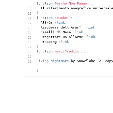
function
Perchè_Non_Fanno
(
)
{
}
function
LeRobe
(
)
{
  Alt
+
Gr 
(
link
)
  Raspberry dell'Asus
?
(
link
)
  Gemelli di Nasa 
(
link
)
  Progettare un allarme 
(
link
)
  Prepping 
(
link
)
}
function
musicCredits
(
)
{
Living Nightmare
 by Snowflake 
(
c
)
 cop
}