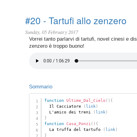
#20 - Tartufi allo zenzero
Sunday, 05 February 2017
Vorrei tanto parlarvi di tartufi, novel cinesi e d
zenzero è troppo buono!
Sommario
function
Ultime_Dal_Cielo
(
)
{
  Il Cacciatore 
(
link
)
  L'amico dei treni 
(
link
)
}
function
Casa_Ponzi
(
)
{
  La truffa del tartufo 
(
link
)
}