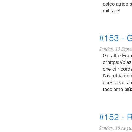
calcolatrice s
militare!
#153 - G
Sunday, 13 Sept
Geralt e Fran
crhttps://pi
che ci ricord
l’aspettiamo 
questa volta
facciamo più:
#152 - R
Sunday, 16 Augu