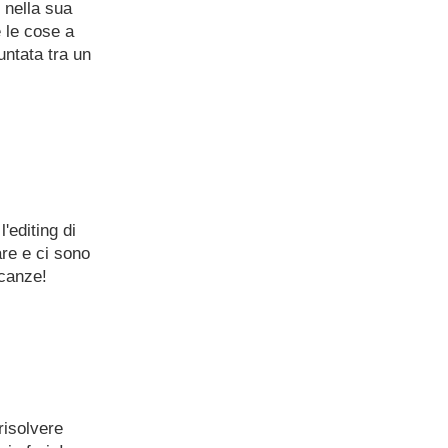
 nella sua
 le cose a
untata tra un
'editing di
are e ci sono
acanze!
risolvere