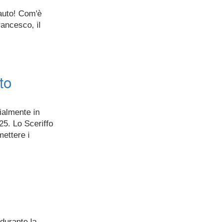
'auto! Com'è
rancesco, il
to
cialmente in
25. Lo Sceriffo
mettere i
 durante la