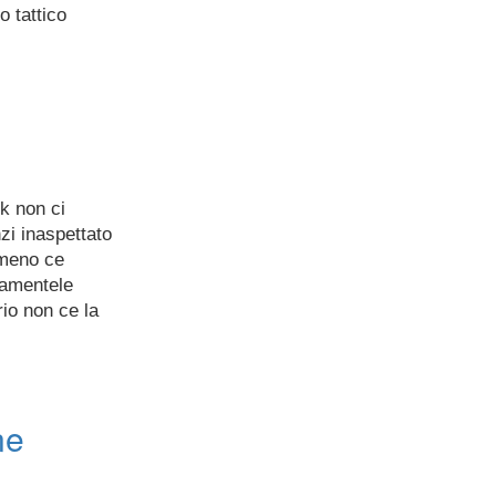
o tattico
ok non ci
zi inaspettato
 meno ce
lamentele
io non ce la
ne