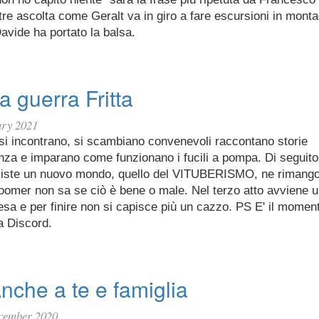
re ascolta come Geralt va in giro a fare escursioni in mont
avide ha portato la balsa.
a guerra Fritta
ary 2021
 si incontrano, si scambiano convenevoli raccontano storie
enza e imparano come funzionano i fucili a pompa. Di seguit
iste un nuovo mondo, quello del VITUBERISMO, ne rimangon
boomer non sa se ciò è bene o male. Nel terzo atto avviene u
esa e per finire non si capisce più un cazzo. PS E' il momento
a Discord.
nche a te e famiglia
cember 2020