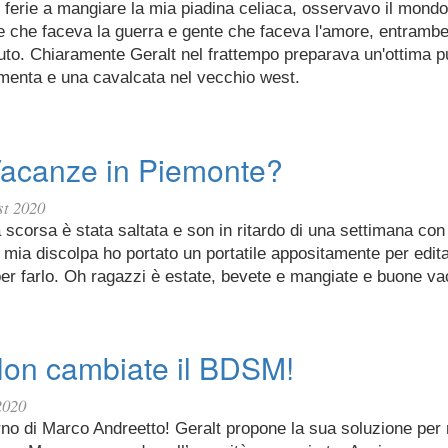
 ferie a mangiare la mia piadina celiaca, osservavo il mondo
e che faceva la guerra e gente che faceva l'amore, entrambe
uto. Chiaramente Geralt nel frattempo preparava un'ottima p
amenta e una cavalcata nel vecchio west.
Vacanze in Piemonte?
st 2020
 scorsa è stata saltata e son in ritardo di una settimana con l
mia discolpa ho portato un portatile appositamente per edit
er farlo. Oh ragazzi è estate, bevete e mangiate e buone v
Non cambiate il BDSM!
2020
orno di Marco Andreetto! Geralt propone la sua soluzione per 