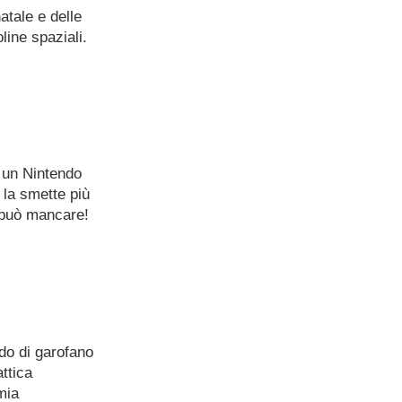
atale e delle
line spaziali.
o un Nintendo
 la smette più
 può mancare!
odo di garofano
attica
mia