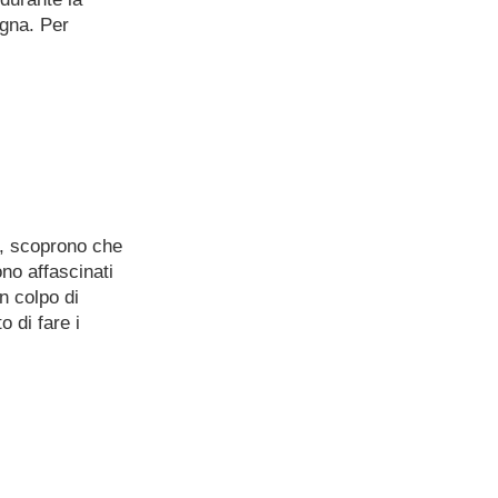
agna. Per
o, scoprono che
o affascinati
n colpo di
 di fare i