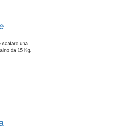
ce
è scalare una
zaino da 15 Kg.
a