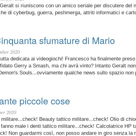
eralt si riuniscono con un amico seriale per discutere del n
he di cyberbug, guerra, peshmerga, attriti informatici e carto
Cinquanta sfumature di Mario
mber 2020
tutta dedicata ai videogiochi! Francesco ha finalmente pres
fidato Gerry a Smash, ma chi avrà vinto? Intanto Geralt non
i Demon's Souls...ovviamente qualche news sullo spazio non
ante piccole cose
ber 2020
 militare...check! Beauty tattico militare...check! Olio di chi
 fanno male i denti tattico militare...check! Calcolatrice HP t
ck! Non guardarmi così, non posso andare in giro senza la 