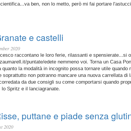
cientifica...va ben, non lo metto, però mi fai portare l'astucci
ranate e castelli
ember 2020
cesco raccontano le loro ferie, rilassanti e spensierate...si 
azzaumarell.it/puntate/edete nemmeno voi. Torna un Casa Pon
a quanto la modalità in incognito possa tornare utile quando
e soprattutto non potranno mancare una nuova carrellata di 
 corredata da due consigli su come comportarsi quando propr
 lo Spritz e il lanciagranate.
isse, puttane e piade senza gluti
st 2020