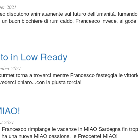
ber 2021
teo discutono animatamente sul futuro dell'umanità, fumando
 un buon bicchiere di rum caldo. Francesco invece, si gode 
Sto in Low Ready
ember 2021
gourmet torna a trovarci mentre Francesco festeggia le vittorie
vederci chiaro...con la giusta torcia!
MIAO!
st 2021
Francesco rimpiange le vacanze in MIAO Sardegna fin trop
 ha una nuova MIAO passione, le Freccette! MIAO!