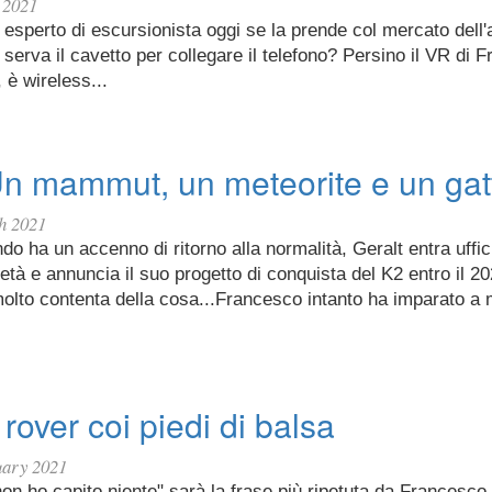
 2021
 esperto di escursionista oggi se la prende col mercato dell
 serva il cavetto per collegare il telefono? Persino il VR di F
è wireless...
Un mammut, un meteorite e un gat
h 2021
do ha un accenno di ritorno alla normalità, Geralt entra uffi
'età e annuncia il suo progetto di conquista del K2 entro il 20
olto contenta della cosa...Francesco intanto ha imparato a 
 rover coi piedi di balsa
uary 2021
on ho capito niente" sarà la frase più ripetuta da Francesco