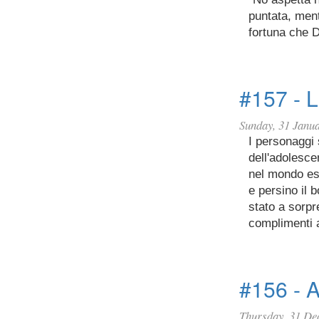
puntata, ment
fortuna che D
#157 - L
Sunday, 31 Janu
I personaggi
dell'adolesc
nel mondo es
e persino il 
stato a sorpr
complimenti 
#156 - A
Thursday, 31 De